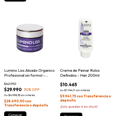
Lumino Liss Alisado Organico
Crema de Peinar Rulos
Profesional sin formol -
Definidos - Han 200ml
250gr
$42.990
$10.465
$29.990
30
% OFF
6
x
$1.744,17
sin interés
6
x
$4.998,33
sin interés
$9.941,75
con
Transferencia o
depósito
$28.490,50
con
Transferencia o depósito
¡Solo quedan
4
en stock!