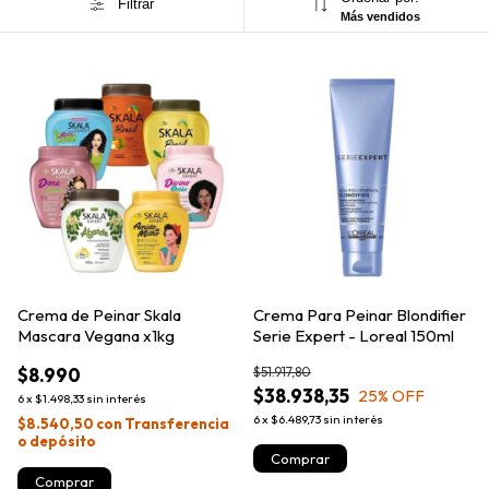
Filtrar
Más vendidos
Crema de Peinar Skala
Crema Para Peinar Blondifier
Mascara Vegana x1kg
Serie Expert - Loreal 150ml
$8.990
$51.917,80
$38.938,35
25
% OFF
6
x
$1.498,33
sin interés
6
x
$6.489,73
sin interés
$8.540,50
con
Transferencia
o depósito
Comprar