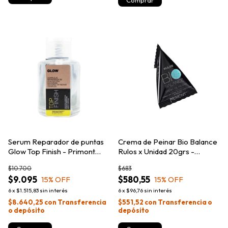
Serum Reparador de puntas
Crema de Peinar Bio Balance
Glow Top Finish - Primont
Rulos x Unidad 20grs -
30m
Primont
$10.700
$683
$9.095
$580,55
15
% OFF
15
% OFF
6
x
$1.515,83
sin interés
6
x
$96,76
sin interés
$8.640,25
con
Transferencia
$551,52
con
Transferencia o
o depósito
depósito