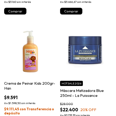
6
x
$3.160
sin interés
6
x
$3.666,67
sin interés
Crema de Peinar Kids 200gr-
HOTSALE 2026
Han
Máscara Matizadora Blue
250ml - La Puissance
$9.591
6
x
$1.598,50
sin interés
$28.000
$9.111,45
con
Transferencia o
$22.400
20
% OFF
depósito
6
x
$3.733,33
sin interés