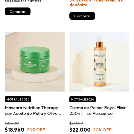
$9.025
con
Transferencia o
6
x
$3.506,67
sin interés
depósito
HOTSALE 2026
HOTSALE 2026
Mascara Nutrition Therapy
Crema de Peinar Royal Elixir
con Aceite de Palta y Olivo
250ml - La Puissance
300ml - La Puissance
$23.700
$27.500
$18.960
$22.000
20
% OFF
20
% OFF