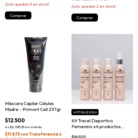
¡Solo quedan
5
en stock!
¡Solo quedan
2
en stock!
Máscara Capilar Células
Madre - Primont Cell 237gr
HOTSALE 2026
$12.500
Kit Travel Deportivo
Femenino x4 productos
6
x
$2.083,33
sin interés
100ml - La Puissance
$11.875
con
Transferencia o
$56.500