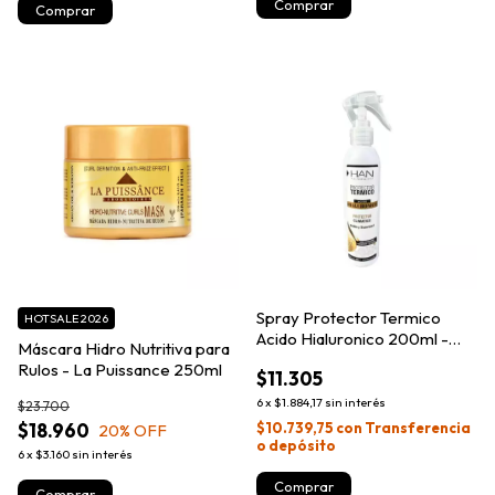
Comprar
Spray Protector Termico
HOTSALE 2026
Acido Hialuronico 200ml -
Máscara Hidro Nutritiva para
Han
Rulos - La Puissance 250ml
$11.305
6
x
$1.884,17
sin interés
$23.700
$18.960
$10.739,75
con
Transferencia
20
% OFF
o depósito
6
x
$3.160
sin interés