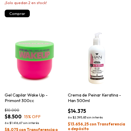
¡Solo quedan
2
en stock!
Gel Capilar Wake Up -
Crema de Peinar Keratina -
Primont 300cc
Han 500ml
$10.000
$14.375
$8.500
15
% OFF
6
x
$2.395,83
sin interés
6
x
$1.416,67
sin interés
$13.656,25
con
Transferencia
o depósito
$8.075
con
Transferencia o