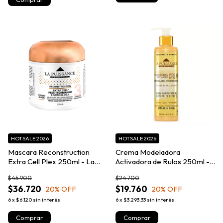
HOTSALE 2026
HOTSALE 2026
Mascara Reconstruction
Crema Modeladora
Extra Cell Plex 250ml - La
Activadora de Rulos 250ml -
Puissance
La Puissance
$45.900
$24.700
$36.720
$19.760
20
% OFF
20
% OFF
6
x
$6.120
sin interés
6
x
$3.293,33
sin interés