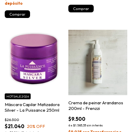
depósito
HOTSALE 2026
Crema de peinar Arandanos
Máscara Capilar Matizadora
200ml - Frenzzi
Silver - La Puissance 250ml
$9.500
$26.300
6
x
$1.583,33
sin interés
$21.040
20
% OFF