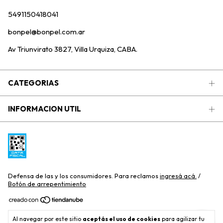
5491150418041
bonpel@bonpel.com.ar
Av Triunvirato 3827, Villa Urquiza, CABA.
CATEGORIAS
INFORMACION UTIL
Defensa de las y los consumidores. Para reclamos
ingresá acá.
/
Botón de arrepentimiento
Copyright Bonpel Distribuidora S.R.L - 2026. Todos los derechos
Al navegar por este sitio
aceptás el uso de cookies
para agilizar tu
reservados.