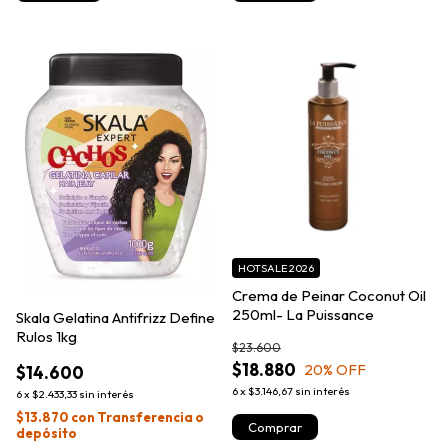
HOTSALE 2026
Crema de Peinar Coconut Oil
250ml- La Puissance
Skala Gelatina Antifrizz Define
Rulos 1kg
$23.600
$18.880
20
% OFF
$14.600
6
x
$3.146,67
sin interés
6
x
$2.433,33
sin interés
$13.870
con
Transferencia o
depósito