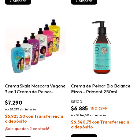
Crema Skala Mascara Vegana
Crema de Peinar Bio Balance
3 en 1 Crema de Peinar-
Rizos - Primont 250ml
250G
$7.290
$8.100
$6.885
15
% OFF
6
x
$1.215
sin interés
6
x
$1.147,50
sin interés
$6.925,50
con
Transferencia
o depósito
$6.540,75
con
Transferencia
o depósito
¡Solo quedan
2
en stock!